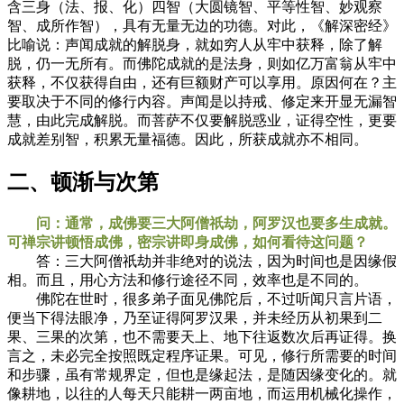
含三身（法、报、化）四智（大圆镜智、平等性智、妙观察
智、成所作智），具有无量无边的功德。对此，《解深密经》
比喻说：声闻成就的解脱身，就如穷人从牢中获释，除了解
脱，仍一无所有。而佛陀成就的是法身，则如亿万富翁从牢中
获释，不仅获得自由，还有巨额财产可以享用。原因何在？主
要取决于不同的修行内容。声闻是以持戒、修定来开显无漏智
慧，由此完成解脱。而菩萨不仅要解脱惑业，证得空性，更要
成就差别智，积累无量福德。因此，所获成就亦不相同。
二、顿渐与次第
问：通常，成佛要三大阿僧祇劫，阿罗汉也要多生成就。
可禅宗讲顿悟成佛，密宗讲即身成佛，如何看待这问题？
答：三大阿僧祇劫并非绝对的说法，因为时间也是因缘假
相。而且，用心方法和修行途径不同，效率也是不同的。
佛陀在世时，很多弟子面见佛陀后，不过听闻只言片语，
便当下得法眼净，乃至证得阿罗汉果，并未经历从初果到二
果、三果的次第，也不需要天上、地下往返数次后再证得。换
言之，未必完全按照既定程序证果。可见，修行所需要的时间
和步骤，虽有常规界定，但也是缘起法，是随因缘变化的。就
像耕地，以往的人每天只能耕一两亩地，而运用机械化操作，