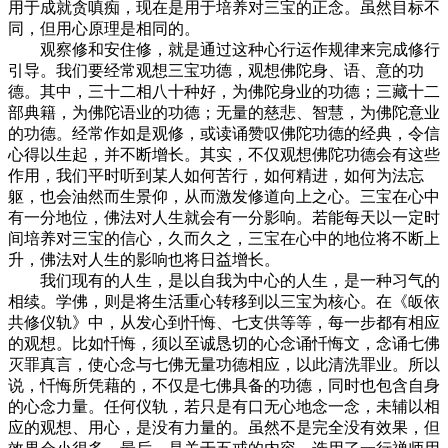
用于成就贪嗔痴，现在是用于培养对三宝的正念。虽然目标不
同，但用心原理是相同的。
观察修和安住修，就是通过这种心行运作规律来完成修行
引导。我们要经常观想三宝功德，观想佛陀身、语、意的功
德。其中，三十二相八十种好，为佛陀身业的功德；三藏十二
部典籍，为佛陀语业的功德；无量的慈悲、智慧，为佛陀意业
的功德。经常作如是观修，或读诵赞叹佛陀功德的经典，令信
心得以生起，并不断增长。其实，不仅观想佛陀功德会有这些
作用，我们平时听到某人如何苦行，如何精进，如何为法忘
躯，也会油然而生景仰，从而激发修道向上之心。三宝在心中
有一分地位，佛法对人生就会有一分影响。若能每天以一定时
间培养对三宝的信心，久而久之，三宝在心中的地位将不断上
升，佛法对人生的影响也将日益增长。
我们现有的人生，是以自我为中心的人生，是一种习气的
相续。学佛，则是将生活重心转移到以三宝为核心。在《皈依
共修仪轨》中，从发心到忏悔、七支供等等，每一步都有相应
的观想。比如忏悔，须以至诚恳切的心念诵忏悔文，念诵七佛
灭罪真言，使心念与七佛无量功德相应，以此清洗罪业。所以
说，忏悔所凭藉的，不仅是七佛具备的功德，同时也包含自身
的心念力量。任何仪轨，若只是有口无心地念一念，未辅以相
应的观想、用心，是没有力量的。虽然不是完全没有效果，但