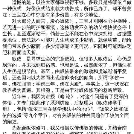
遗憾的是，以往大家都重视得不够。多数只是将皈依当做
一种仪式，好像仪式结束就大功告成，所作已办了。却不曾关
注：三宝在心中究竟有多少份量，有多少地位。
对大部分人而言，发心皈依时，三宝才刚刚在心中播种，
若无进一步的呵护和灌溉，这株萌发不久的幼苗很快就会停止
生长，甚至逐渐枯干。倘若三宝不能在心中深深扎根，占据重
要地位，佛法就不可能对人生构成多少影响。就像幼苗，能给
我们带来多少蔽荫，多少清凉呢？更何况，它随时可能因缺乏
照料而面临夭折。
皈依，是寻求生命的究竟依赖。但很多人皈依后，心仍是
飘浮的，并未找到归宿感。也就是说，虽然皈依了，但佛法和
人生仍是脱节的。甚至，由皈依带来的激动和虔诚渐渐平复
后，还会因习以为常而出现信仰淡化的倾向，所谓“学佛一
年，佛在眼前；学佛三年，佛在大殿”。事实上，这一状况在
教界极为普遍。其根源，正是由于对皈依修习的忽略所致。
近年来，我因为讲授《略 论》，对这个问题有了更深的
体悟，并专门就此作了系列讲座，后整理为《皈依修学手
册》，包括“皈依三宝在修学佛法中的地位”、“皈依之因和皈
依的选择”等九个章节，对有关皈依的种种问题作了较为全面
的阐述。
为配合皈依修习，我又根据汉传佛教的传统，并结合南