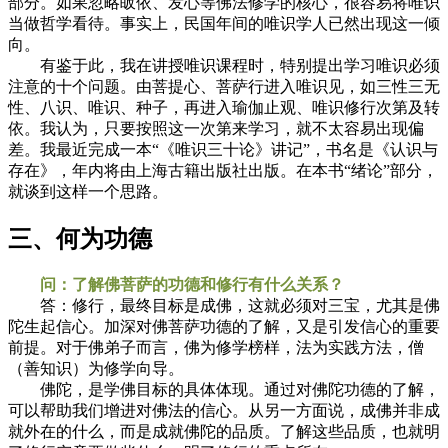
部分。如果忽略皈依、发心等佛法修学的核心，很容易将唯识
当做哲学看待。事实上，民国年间的唯识学人已然出现这一倾
向。
有鉴于此，我在讲授唯识课程时，特别提出学习唯识必须
注意的十个问题。由菩提心、菩萨行进入唯识见，如三性三无
性、八识、唯识、种子，再进入瑜伽止观、唯识修行次第及转
依。我认为，只要按照这一次第来学习，就不太容易出现偏
差。我最近完成一本“《唯识三十论》讲记”，书名是《认识与
存在》，年内将由上海古籍出版社出版。在本书“绪论”部分，
就谈到这样一个思路。
三、何为功德
问：了解佛菩萨的功德和修行有什么关系？
答：修行，最终目标是成佛，这就必须对三宝，尤其是佛
陀生起信心。加深对佛菩萨功德的了解，又是引发信心的重要
前提。对于佛弟子而言，佛为修学榜样，法为实践方法，僧
（善知识）为修学向导。
佛陀，是学佛目标的具体体现。通过对佛陀功德的了解，
可以帮助我们增进对佛法的信心。从另一方面说，成佛并非成
就外在的什么，而是成就佛陀的品质。了解这些品质，也就明