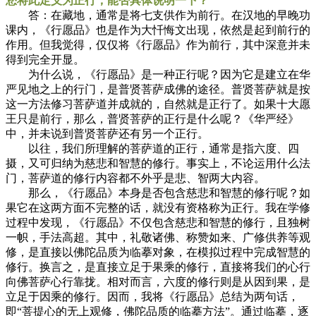
您将此定义为正行，能否具体说明一下？
答：在藏地，通常是将七支供作为前行。在汉地的早晚功
课内，《行愿品》也是作为大忏悔文出现，依然是起到前行的
作用。但我觉得，仅仅将《行愿品》作为前行，其中深意并未
得到完全开显。
为什么说，《行愿品》是一种正行呢？因为它是建立在华
严见地之上的行门，是普贤菩萨成佛的途径。普贤菩萨就是按
这一方法修习菩萨道并成就的，自然就是正行了。如果十大愿
王只是前行，那么，普贤菩萨的正行是什么呢？《华严经》
中，并未说到普贤菩萨还有另一个正行。
以往，我们所理解的菩萨道的正行，通常是指六度、四
摄，又可归纳为慈悲和智慧的修行。事实上，不论运用什么法
门，菩萨道的修行内容都不外乎是悲、智两大内容。
那么，《行愿品》本身是否包含慈悲和智慧的修行呢？如
果它在这两方面不完整的话，就没有资格称为正行。我在学修
过程中发现，《行愿品》不仅包含慈悲和智慧的修行，且独树
一帜，手法高超。其中，礼敬诸佛、称赞如来、广修供养等观
修，是直接以佛陀品质为临摹对象，在模拟过程中完成智慧的
修行。换言之，是直接立足于果乘的修行，直接将我们的心行
向佛菩萨心行靠拢。相对而言，六度的修行则是从因到果，是
立足于因乘的修行。因而，我将《行愿品》总结为两句话，
即“菩提心的无上观修，佛陀品质的临摹方法”。通过临摹，逐