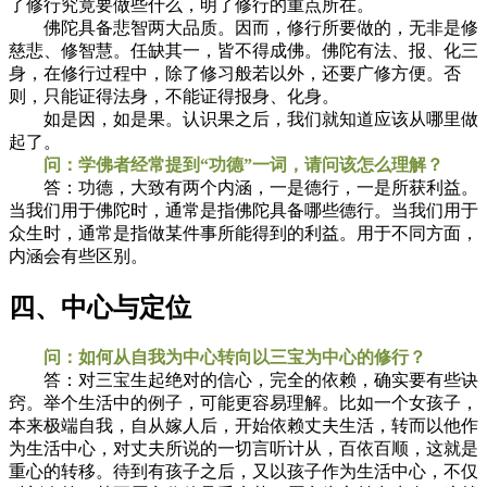
了修行究竟要做些什么，明了修行的重点所在。
佛陀具备悲智两大品质。因而，修行所要做的，无非是修
慈悲、修智慧。任缺其一，皆不得成佛。佛陀有法、报、化三
身，在修行过程中，除了修习般若以外，还要广修方便。否
则，只能证得法身，不能证得报身、化身。
如是因，如是果。认识果之后，我们就知道应该从哪里做
起了。
问：学佛者经常提到“功德”一词，请问该怎么理解？
答：功德，大致有两个内涵，一是德行，一是所获利益。
当我们用于佛陀时，通常是指佛陀具备哪些德行。当我们用于
众生时，通常是指做某件事所能得到的利益。用于不同方面，
内涵会有些区别。
四、中心与定位
问：如何从自我为中心转向以三宝为中心的修行？
答：对三宝生起绝对的信心，完全的依赖，确实要有些诀
窍。举个生活中的例子，可能更容易理解。比如一个女孩子，
本来极端自我，自从嫁人后，开始依赖丈夫生活，转而以他作
为生活中心，对丈夫所说的一切言听计从，百依百顺，这就是
重心的转移。待到有孩子之后，又以孩子作为生活中心，不仅