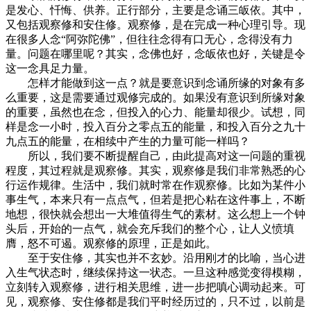
是发心、忏悔、供养。正行部分，主要是念诵三皈依。其中，
又包括观察修和安住修。观察修，是在完成一种心理引导。现
在很多人念“阿弥陀佛”，但往往念得有口无心，念得没有力
量。问题在哪里呢？其实，念佛也好，念皈依也好，关键是令
这一念具足力量。
怎样才能做到这一点？就是要意识到念诵所缘的对象有多
么重要，这是需要通过观修完成的。如果没有意识到所缘对象
的重要，虽然也在念，但投入的心力、能量却很少。试想，同
样是念一小时，投入百分之零点五的能量，和投入百分之九十
九点五的能量，在相续中产生的力量可能一样吗？
所以，我们要不断提醒自己，由此提高对这一问题的重视
程度，其过程就是观察修。其实，观察修是我们非常熟悉的心
行运作规律。生活中，我们就时常在作观察修。比如为某件小
事生气，本来只有一点点气，但若是把心粘在这件事上，不断
地想，很快就会想出一大堆值得生气的素材。这么想上一个钟
头后，开始的一点气，就会充斥我们的整个心，让人义愤填
膺，怒不可遏。观察修的原理，正是如此。
至于安住修，其实也并不玄妙。沿用刚才的比喻，当心进
入生气状态时，继续保持这一状态。一旦这种感觉变得模糊，
立刻转入观察修，进行相关思维，进一步把嗔心调动起来。可
见，观察修、安住修都是我们平时经历过的，只不过，以前是