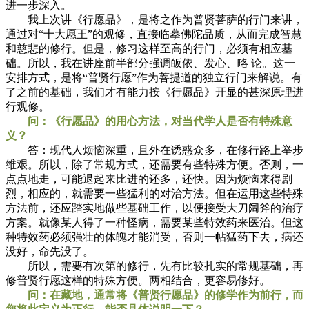
进一步深入。
我上次讲《行愿品》，是将之作为普贤菩萨的行门来讲，
通过对“十大愿王”的观修，直接临摹佛陀品质，从而完成智慧
和慈悲的修行。但是，修习这样至高的行门，必须有相应基
础。所以，我在讲座前半部分强调皈依、发心、略 论。这一
安排方式，是将“普贤行愿”作为菩提道的独立行门来解说。有
了之前的基础，我们才有能力按《行愿品》开显的甚深原理进
行观修。
问：《行愿品》的用心方法，对当代学人是否有特殊意
义？
答：现代人烦恼深重，且外在诱惑众多，在修行路上举步
维艰。所以，除了常规方式，还需要有些特殊方便。否则，一
点点地走，可能退起来比进的还多，还快。因为烦恼来得剧
烈，相应的，就需要一些猛利的对治方法。但在运用这些特殊
方法前，还应踏实地做些基础工作，以便接受大刀阔斧的治疗
方案。就像某人得了一种怪病，需要某些特效药来医治。但这
种特效药必须强壮的体魄才能消受，否则一帖猛药下去，病还
没好，命先没了。
所以，需要有次第的修行，先有比较扎实的常规基础，再
修普贤行愿这样的特殊方便。两相结合，更容易修好。
问：在藏地，通常将《普贤行愿品》的修学作为前行，而