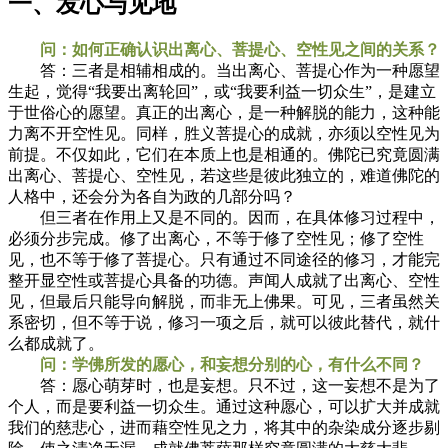
一、发心与见地
问：如何正确认识出离心、菩提心、空性见之间的关系？
答：三者是相辅相成的。当出离心、菩提心作为一种愿望
生起，觉得“我要出离轮回”，或“我要利益一切众生”，是建立
于世俗心的愿望。真正的出离心，是一种解脱的能力，这种能
力离不开空性见。同样，胜义菩提心的成就，亦须以空性见为
前提。不仅如此，它们在本质上也是相通的。佛陀已究竟圆满
出离心、菩提心、空性见，若这些是彼此独立的，难道佛陀的
人格中，还会分为各自为政的几部分吗？
但三者在作用上又是不同的。因而，在具体修习过程中，
必须分步完成。修了出离心，不等于修了空性见；修了空性
见，也不等于修了菩提心。只有通过不同途径的修习，才能完
整开显空性或菩提心具备的功德。声闻人成就了出离心、空性
见，但最后只能导向解脱，而非无上佛果。可见，三者虽然关
系密切，但不等于说，修习一项之后，就可以彼此替代，就什
么都成就了。
问：学佛所发的愿心，和妄想分别的心，有什么不同？
答：愿心萌芽时，也是妄想。只不过，这一妄想不是为了
个人，而是要利益一切众生。通过这种愿心，可以扩大并成就
我们的慈悲心，进而藉空性见之力，将其中的杂染成分逐步剔