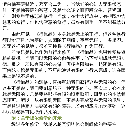
渐向佛菩萨贴近，乃至合二为一。当我们的心进入无限状态
时，不是佛菩萨的智慧，又是什么呢？而恒顺众生、普皆回
向，则侧重于慈悲的修行。当然，在十大行愿中，有些既包含
慈悲的修行，也包含智慧的修行，虽各有侧重，但不能截然分
开。
由此可见，《行愿品》本身就是无上的正行。但这种修行
须以华严见地为基础，如因陀罗网般，事事无碍，一多相即。
若无这样的见地，很难直接将《行愿品》作为正行。
即使只是以此作为前行来修习，《行愿品》也堪称积集资
粮的捷径。当我们以无限的心做每件事，当下就能成就无限功
德。反之，若以有限的心去做，再多有限加在一起还是有限。
而佛陀功德是无限的，不可能通过有限的心行来完成，这在因
果上是说不通的。
《行愿品》的观修，直接帮助我们获得这种无限的心。但
这并不是说，我们要刻意培养一种无限的心。事实上，心本来
就是无限的，只是要将那些有限的设定取消，回复心的本然状
态即可。所以，从有限到无限，不是去完成某种无限的境界，
而是通过特定方法突破有限的障碍。若有相应见地为基础，这
些方法都是可以操作起来的。
附：关于皈依修学的开示
经过多年修学，我越来越真切地体会到皈依的重要性。