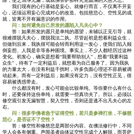
除，使之清净无漏，成就佛菩萨那样究竟圆满的大慈大悲。
我们现有的心行基础是妄心。就修行而言，不仅离不开妄
心，还须运用妄心完成对心的改造。包括慈悲心、空性见的成
就，皆离不开有漏意识的作用。
问：如何避免自己所发的愿陷入凡夫心中？
答：如果所发的愿只是单纯的愿望，未辅以正见引导，就
很难摆脱凡夫心，摆脱我法二执。尽管起初是想着利益众生，
但做到后来，我执很可能会转而利用这一发心，使我们陷入颠
倒妄想、人我是非等各种困境。事实上，不少人都经历过这种
变化。初发心，确实是想着“我要帮助别人”，想着“我要利益
众生”，待有了一定利益后，就想着为自己服务了。因为我执
的力量太大，在没有利益干扰时，许多负面心理还不容易被调
动起来。而有一定利益后，如果没有定力，没有空性正见，很
容易被诱惑带走。
什么都没有时，发心可能会比较单纯。等你要什么有什么
时，还要保持这份单纯，就需要一些真功夫了。所以，必须以
修空观引发无漏智慧，契入空性，否则还是逃不出凡夫心的左
右。
问：很多学佛者急于证得空性，若只是参禅打坐，不修慈
悲心，是否证不了空性？
答：修空性和修慈悲是两部分内容。在佛法修行中，不同
学人会各有侧重。声闻圣者由体证空性完成个人解脱，而菩萨