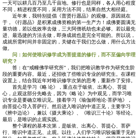
一天可以耕几百乃至几千亩地。修行也是同样，各人用心程度
不同，精进程度不同，采用方法不同，结果自然大相径庭。
近年来，我特别提倡《普贤行愿品》的观修。原因就在
于，《行愿品》是积累成佛资粮的第一生产力！成佛要圆满无
量功德，若以低效率去做，三大阿僧祇劫也未必够。若以最先
进、最迅捷的方法去做，即身成就也是完全可能的。所以说，
成就所需时间并非固定的，关键在于我们怎么做，用什么方法
做。
问：如何使唯识修学成为菩提道的修行，而不至偏向学理
研究？
答：在“戒幢佛学研究所”，我们把唯识教学作为研究生阶
段的重要内容。最近，还招收了些唯识专业的研究生。在课程
设置上，结合我近年对唯识修学次第的思考，重新作了安排。
首先是学习《略 论》，重点在于皈依、出离心、菩提
心，止观这部分先略去，因为《略 论》为中观见，而学习唯
识专业是要确立唯识见。接着学习《瑜伽师地论·菩萨地》，
由菩提心导入菩萨行。然后进入唯识的中道正见，主要学习
《辨中边论》，兼以《摄大乘论》、《唯识三十论》等经论。
最后，是唯识的止观实践。
整个课程的基本次第，是皈依、出离心、菩提心、菩萨
行、唯识中道正见、止观。以往，人们学习唯识较偏重于见的