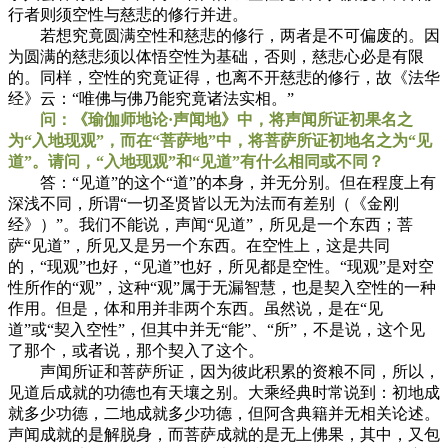
行者则须空性与慈悲的修行并进。
若想究竟圆满空性和慈悲的修行，两者是不可偏废的。因
为圆满的慈悲须以体悟空性为基础，否则，慈悲心必是有限
的。同样，空性的究竟证得，也离不开慈悲的修行，故《法华
经》云：“唯佛与佛乃能究竟诸法实相。”
问：《瑜伽师地论·声闻地》中，将声闻所证初果名之
为“入地现观”，而在“菩萨地”中，将菩萨所证初地名之为“见
道”。请问，“入地现观”和“见道”有什么相同或不同？
答：“见道”的这个“道”的本身，并无分别。但在程度上有
深浅不同，所谓“一切圣贤皆以无为法而有差别（《金刚
经》）”。我们不能说，声闻“见道”，所见是一个东西；菩
萨“见道”，所见又是另一个东西。在空性上，这是共同
的，“现观”也好，“见道”也好，所见都是空性。“现观”是对空
性所作的“观”，这种“观”属于无漏智慧，也是契入空性的一种
作用。但是，体和用并非两个东西。虽然说，是在“见
道”或“契入空性”，但其中并无“能”、“所”，不是说，这个见
了那个，或者说，那个契入了这个。
声闻所证和菩萨所证，因为彼此积累的资粮不同，所以，
见道后成就的功德也有天壤之别。大乘经典时常说到：初地成
就多少功德，二地成就多少功德，但阿含典籍并无相关论述。
声闻成就的是解脱身，而菩萨成就的是无上佛果，其中，又包