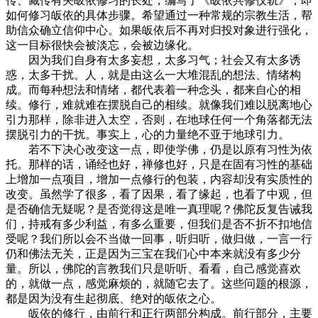
传、藏传有关皈依修习的长处，编写了《皈依共修仪轨》，即
如何修习皈依的具体步骤。希望通过一种常规的宗教生活，帮
助信众确立信仰中心。如果皈依后不再对归投对象进行强化，
这一目标很快会被淡忘，会被边缘化。
因为我们自身有太多妄想，太多习气；社会又有太多诱
惑，太多干扰。人，就是由这么一大堆混乱的想法、情绪构
成。而每种想法和情绪，都代表着一种念头，都来自心的相
续。修行，难就难在摆脱自己的相续。就像我们难以脱离地心
引力那样，除非进入太空，否则，在地球任何一个角落都无法
摆脱引力的干扰。事实上，心的力量绝不亚于地球引力。
若不下决心改变这一点，即使学佛，仍是以原有习性为依
托。那样的话，诵经也好，禅修也好，只是在固有习性的基础
上增加一点项目，增加一点修行的包装，内容却没有实质性的
改变。虽然学了很多，看了因果，看了缘起，也看了中观，但
是否确信无疑呢？是否觉得这是唯一真理呢？佛陀反复告诫我
们，持戒有多少利益，有多么重要，但我们是否不折不扣地信
受呢？我们所以会不当做一回事，听归听，做归做，一言一行
仍和佛法无关，正是因为三宝在我们心中本来就没有多少分
量。所以，佛陀的言教我们只是听听、看看，自己感觉喜欢
的，就做一点，感觉麻烦的，就随它去了。这些问题的根源，
都是因为没有生起彻底、绝对的皈依之心。
皈依的修行，由前行和正行两部分构成。前行部分，主要