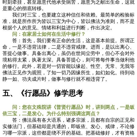
时刻牵挂，甚至愿意代他承受病苦，愿意为之献出生命，这就
是重心的彻底转移。
我们对三宝，也要建立这种信任和依赖。最简单的检验标
准，就是所作所为皆以三宝为中心，皆以佛法为准则，而不是
根据个人的意见、情绪和利益进行判断，作出决定。
问：在家居士如何在生活中修行？
答：首先，我们要有正命的生活，这是基本前提。所谓正
命，一是不违背法律，二是不违背戒律。进而，是以出离心、
菩提心做事。具备出离心，虽仍在世间尘劳中，但心不会对外
境粘得太紧，执著太深。具备菩提心，则可将每件事当做利他
的修行。此外，若是对一切皆能以缘起、性空、无常、无我等
佛法正见作为观照，了知一切乃因缘所生，如幻如化。待到动
静一如、功夫成片时，做事与修行就不相违背了。
五、《行愿品》修学思考
问：您在文殊院讲《普贤行愿品》时，讲到两点，一是皈
依三宝，二是发心。为什么特别强调这两点？
答：佛法虽有各大语系，诸多宗派，且都有自宗的正见和
实修法门，但基础却是共通的，即皈依、发心、戒律，不论修
习哪一宗派，这些都是绕不开的基础。把基础修好，才有资格