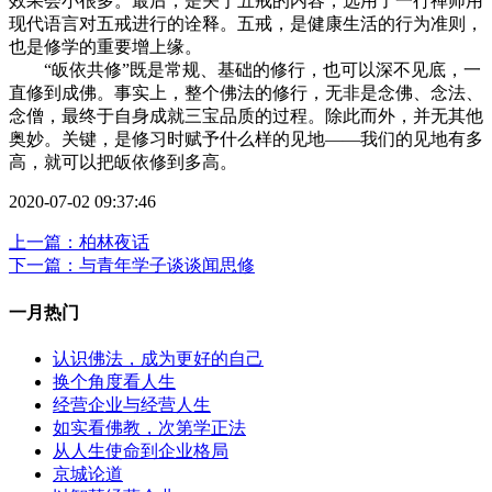
效果会小很多。最后，是关于五戒的内容，选用了一行禅师用
现代语言对五戒进行的诠释。五戒，是健康生活的行为准则，
也是修学的重要增上缘。
“皈依共修”既是常规、基础的修行，也可以深不见底，一
直修到成佛。事实上，整个佛法的修行，无非是念佛、念法、
念僧，最终于自身成就三宝品质的过程。除此而外，并无其他
奥妙。关键，是修习时赋予什么样的见地——我们的见地有多
高，就可以把皈依修到多高。
2020-07-02 09:37:46
上一篇：柏林夜话
下一篇：与青年学子谈谈闻思修
一月热门
认识佛法，成为更好的自己
换个角度看人生
经营企业与经营人生
如实看佛教，次第学正法
从人生使命到企业格局
京城论道