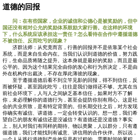
道德的回报
问：在有些国家，企业的诚信和公德心是被奖励的，但中
国还没有相对公允的奖励体系鼓励大家行善。在这样的环境
下，什么系统应该承担这一责任？怎么看待在合作中遵循道德
不被信任、反而吃亏的现象？
济群法师：从究竟而言，行善的回报并不是依靠某个社会
系统，而是来自生命内在。当我们认识到道德的价值，努力践
行，生命品质将随之提升。这本身就是最好的奖励，而且是最
公平的。因为这个结果完全由你的发心和行为所决定，不是由
外在机构作出裁决，不存在厚此薄彼的现象。
至于遵循道德后看不到立竿见影的回报，得不到信任，反
而被怀疑，甚至因此吃亏，往往是我们做得还不够。尤其在当
前社会环境下，人与人之间缺乏基本信任，如果对方不了解
你，未必理解你的道德行为，甚至会提防你别有用心。这是社
会的共业所致，是有特定背景的。但长期交往之后，对方发现
你确实有诚信、讲道德，一定会转变认识的。想一想，我们希
望自己的朋友有诚信还是没诚信？有道德还是没道德？事实
上，别人对我们有同样的期待。物以类聚，人以群分，只有遵
循道德，我们才能找到有诚意、讲信用的合作伙伴。所以说，
一个人从践行道德到产生效应是有过程的，需要时间的累积，