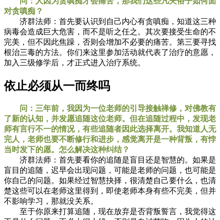
问：人因为贪嗔痴才会痛苦，那我们这些凡夫俗子如何面
对贪嗔痴？
济群法师：首先要认识到自己内心有贪嗔痴，知道这三种
病毒会造成巨大危害，而不是听之任之。其次要接受生命的不
完美，但不因此焦躁，否则会增加不必要的痛苦。第三要寻找
根治三毒的方法。你们来这里参加活动就代表了治疗的意愿，
加入三级修学后，才正式进入治疗系统。
依止必须从一而终吗
问：三年前，我因为一位老师的引导接触禅修，对佛教有
了新的认知，并发愿追随这位老师。但在追随过程中，发现老
师有言行不一的情况，有些追随者因此选择离开。我知道人无
完人，老师也要不断修行和进步，感觉离开是一种背叛，有悖
当时发下的愿。怎么解决这种纠结？
济群法师：首先要看你的追随是盲目还是智慧的。如果是
盲目的追随，迟早会出现问题，可能是老师的问题，也可能是
你自己的问题。如果经过智慧抉择，很清楚自己要什么，也清
楚这些可以在老师这里得到，即使老师本身有些不完美，但并
不影响学习，那就没关系。
至于你原来打算追随，现在放弃是否背叛誓言，我觉得这