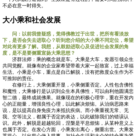
不必在意一时得失。
大小乘和社会发展
问：以前我曾疑惑，觉得佛教过于出世，把所有看淡放
下，是否会失去进取心？听到您介绍的大小乘不同定位，希望
对此有更多了解。我想，从鼓励进取心及促进社会发展的角
度，是不是要侧重宣扬大乘思想？
济群法师：乘的概念就是车。大乘是大车，发愿引领众生
共同觉醒。就像有的企业家希望带着大家一起致富，过上幸福
生活。小乘是小车，重点是自己解脱，没有把救度众生作为不
可推卸的责任。
在修行上，大乘侧重开显，小乘侧重否定。人性包含佛性
和魔性，大乘修行是认识到众生本具佛性，可以由利他圆满悲
智二德，最终成就佛果。就像现在的积极心理学，重在开发内
心的正能量，增强良性心理，以此解决烦恼。从治病思路来
说，是以提高自身免疫力来抵抗疾病。而小乘重视无常、无
我、空等法义，都属于否定的表达，以此破除我们的错误认
识。此外，解脱是超越轮回，涅槃是平息烦恼，从某种意义上
也属于否定。在发心方面，小乘发出离心，侧重出世。大乘发
菩提心，以出世心做入世事，与社会生活和大众的结合更为紧