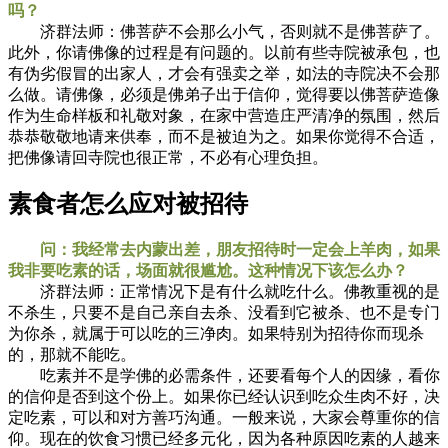
吗？
济群法师：佛菩萨不会那么小气，否则就不是佛菩萨了。
此外，你请佛像的过程是有问题的。以前有些寺院被承包，也
有伪劣假冒的出家人，才会有强卖之举，如法的寺院决不会那
么做。请佛像，必须是佛弟子出于信仰，觉得要以佛菩萨造像
作为生命样板和礼敬对象，在家中营造庄严清净的氛围，然后
恭恭敬敬地请来供奉，而不是被迫为之。如果你觉得不合适，
把佛像请回寺院也很正常，不必有心理负担。
素食者怎么应对被招待
问：我经常去内蒙出差，朋友招待时一定会上羊肉，如果
我非要吃素的话，场面就很尴尬。这种情况下该怎么办？
济群法师：正常情况下是有什么就吃什么。佛教重视的是
不杀生，只要不是自己亲自去杀、没看到它被杀、也不是专门
为你杀，就属于可以吃的三净肉。如果特别为招待你而现杀
的，那就不能吃。
吃素并不是学佛的必需条件，还要看每个人的因缘，看你
的信仰是否到这个份上。如果你已经认识到吃众生肉不好，决
定吃素，可以和对方善巧沟通。一般来说，大家会尊重你的信
仰。现在的饮食习惯已经多元化，因为各种原因吃素的人越来