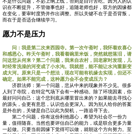
不是什么问题，不必上纲上线，否则是自讨苦吃。因为人的认
识在不断提升，不管做事也好，追随老师也好，双方的因缘都
在变化，要审时度势并作出调整。所以关键不在于是否背叛，
而在于是否适合继续学习。
愿力不是压力
问：我是第二次来西园寺。第一次午斋时，我怀着欢喜心
和感恩心。昨天午斋时，我看着碗里米饭，突然就想落泪，请
问这悲从何来？第二个问题，我来自农村，回老家时发现，儿
时经常洗澡的河变成了小水沟。我就想，能不能让水沟重新变
成大河。原来只是一个想法，现在可能有机缘去实现，但还不
确定。如果不能完成，这种愿力会不会变成压力？
济群法师：第一个问题，悲从中来的现象并不少见。很多
人到了寺院，在特定气场下会有一种感动。除了环境因素，你
最好问问自己：这个悲到底从哪里冒出来的？如果能去寻找心
的源头，会更有意思，认识也会更深入。因为别人给你的答案
是外在的，关键是自己以此为契机，一路追寻下去。
第二个问题，你有这份利他愿心，希望为社会尽一份力
量，值得随喜。当然也要评估自己的能力，或是联合更多力量
一起做。只要当前因缘下觉得可以做，就朝这个方向努力。至