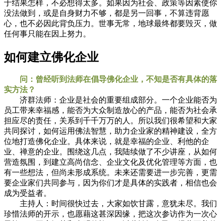
于结果怎样，不必想得太多。如果因为社会、政策等因素使你
没法做到，或是自身财力不够，都是另一回事，不算违背愿
心，也不必因此背负压力。世事无常，地球最终都要毁灭，做
任何事只能在因上努力。
如何建立佛化企业
问：曾经听到法师在倡导佛化企业，不知是否有具体的落
实方法？
济群法师：企业是社会的重要组成部分。一个企业能否为
员工带来幸福感，能否为大众制造放心的产品，能否为社会承
担应尽的责任，关系到千千万万的人。所以我们很希望和大家
共同探讨，如何运用佛法智慧，助力企业家的精神建设，全方
位地打造佛化企业。具体来说，就是幸福的企业、利他的企
业、禅意的企业。围绕这几点，我陆续做了不少讲座，从如何
营造氛围，到建立高尚信念、企业文化及优化管理等方面，也
有一些想法，但尚未形成系统。未来还需要进一步完善，更需
要企业家们共同参与，因为你们才是具体的实践者，相信也会
成为受益者。
主持人：时间很快过去，大家如饮甘露，意犹未尽。我们
珍惜法师的开示，也愿藉这甚深因缘，把这次参访作为一次心